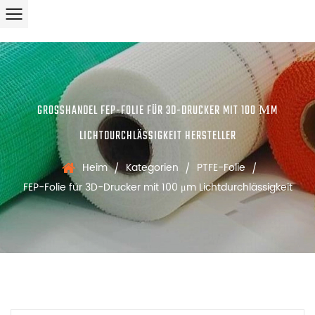
GROSSHANDEL FEP-FOLIE FÜR 3D-DRUCKER MIT 100 ΜM L
ICHTDURCHLÄSSIGKEIT HERSTELLER
Heim
Kategorien
PTFE-Folie
/
/
/
FEP-Folie für 3D-Drucker mit 100 μm Lichtdurchlässigkeit