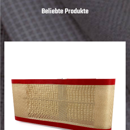
Klebemaschinen usw., das in vielen Bereichen Lücken im
Beliebte Produkte
Inland schließt.
Seit der Gründung von Yaxing, hat das Unternehmen den
National Technological Transformation Award, den Utility
Model Patent Award, High-Tech Products der Provinz
Jiangsu usw. gewonnen und Ehrentitel wie „bekannte Marke,
privates Technologieunternehmen, vertragstreues und
vertrauenswürdiges Unternehmen, und AAA-Unternehmen
mit Finanzsystem“ erhalten. Es hat schon früh in der Branche
die Zertifizierung nach dem internationalen
Qualitätsmanagementsystem ISO9001 bestanden, und
seine unabhängig entwickelten ultrahochpräzisen PTFE-
Folien und modifizierten dauerhaften PTFE-
Architekturmembranmaterialien haben das nationale
Gebrauchsmusterpatentzertifikat erhalten.